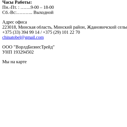
Часы Работы:
Пн.-Пт. : …….9-00 – 18-00
Сб.-Вс:……….. Выходной
Адрес офиса
223018, Минская область, Минский район, Ждановичский сельсо
+375 (33) 394 99 14 / +375 (29) 101 22 70
chinatobel@gmail.com
OOO "ВорлдБизнесТрейд"
УНП 193294502
Мы на карте