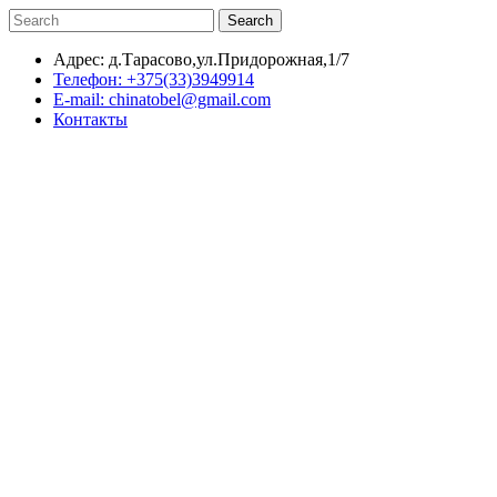
Search
Адрес: д.Тарасово,ул.Придорожная,1/7
Телефон: +375(33)3949914
E-mail: chinatobel@gmail.com
Контакты